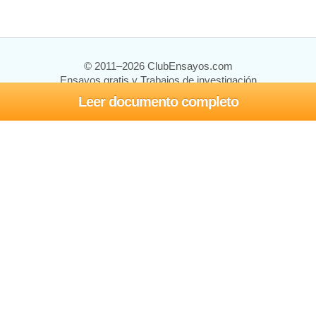
© 2011–2026 ClubEnsayos.com
Ensayos gratis y Trabajos de investigación
Leer documento completo
Ensayos y trabajos
Registrarse
Iniciar sesión
Ayuda
Contáctenos
Mapa del sitio
Política de privacidad
Términos de servicio