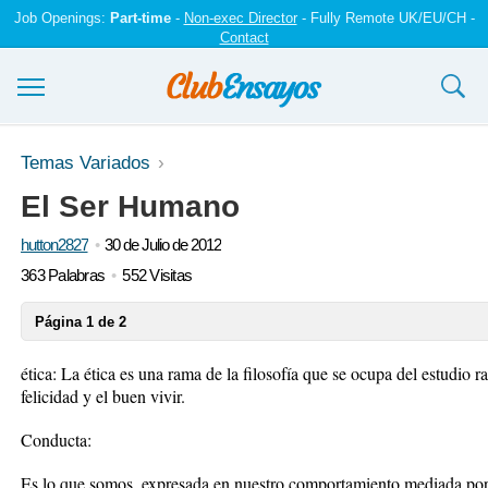
Job Openings:
Part-time
-
Non-exec Director
- Fully Remote UK/EU/CH -
Contact
Ensayos y trabajos
Temas Variados
El Ser Humano
Registrarse
hutton2827
30 de Julio de 2012
Iniciar sesión
363 Palabras
552 Visitas
Contáctenos
Página 1 de 2
ética: La ética es una rama de la filosofía que se ocupa del estudio rac
felicidad y el buen vivir.
Conducta:
Es lo que somos, expresada en nuestro comportamiento mediada por 