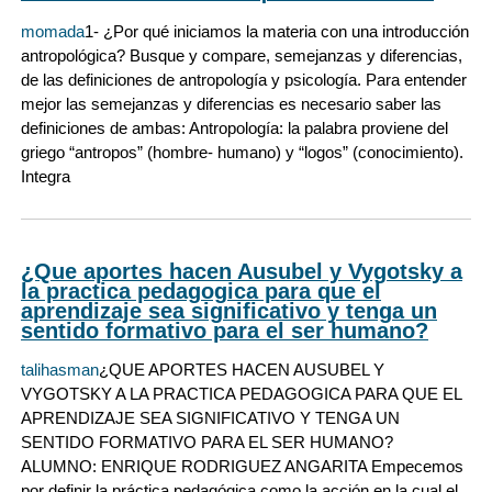
momada
1- ¿Por qué iniciamos la materia con una introducción
antropológica? Busque y compare, semejanzas y diferencias,
de las definiciones de antropología y psicología. Para entender
mejor las semejanzas y diferencias es necesario saber las
definiciones de ambas: Antropología: la palabra proviene del
griego “antropos” (hombre- humano) y “logos” (conocimiento).
Integra
¿Que aportes hacen Ausubel y Vygotsky a
la practica pedagogica para que el
aprendizaje sea significativo y tenga un
sentido formativo para el ser humano?
talihasman
¿QUE APORTES HACEN AUSUBEL Y
VYGOTSKY A LA PRACTICA PEDAGOGICA PARA QUE EL
APRENDIZAJE SEA SIGNIFICATIVO Y TENGA UN
SENTIDO FORMATIVO PARA EL SER HUMANO?
ALUMNO: ENRIQUE RODRIGUEZ ANGARITA Empecemos
por definir la práctica pedagógica como la acción en la cual el