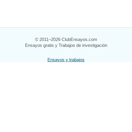
© 2011–2026 ClubEnsayos.com
Ensayos gratis y Trabajos de investigación
Ensayos y trabajos
Registrarse
Iniciar sesión
Ayuda
Contáctenos
Mapa del sitio
Política de privacidad