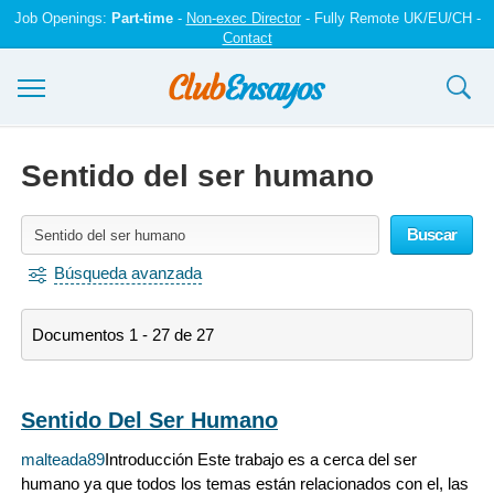
Job Openings:
Part-time
-
Non-exec Director
- Fully Remote UK/EU/CH -
Contact
Ensayos y trabajos
Sentido del ser humano
Registrarse
Buscar
Iniciar sesión
Búsqueda avanzada
Contáctenos
Documentos 1 - 27 de 27
Sentido Del Ser Humano
malteada89
Introducción Este trabajo es a cerca del ser
humano ya que todos los temas están relacionados con el, las