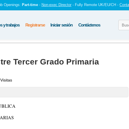
ob Openings:
Part-time
-
Non-exec Director
- Fully Remote UK/EU/CH -
Conta
 y trabajos
Registrarse
Iniciar sesión
Contáctenos
re Tercer Grado Primaria
Visitas
UBLICA
MARIAS