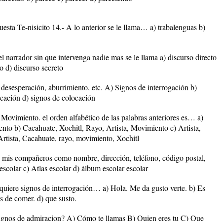
uesta Te-nisicito 14.- A lo anterior se le llama… a) trabalenguas b)
 narrador sin que intervenga nadie mas se le llama a) discurso directo
to d) discurso secreto
, desesperación, aburrimiento, etc. A) Signos de interrogación b)
ocación d) signos de colocación
 Movimiento. el orden alfabético de las palabras anteriores es… a)
ento b) Cacahuate, Xochitl, Rayo, Artista, Movimiento c) Artista,
Artista, Cacahuate, rayo, movimiento, Xochitl
de mis compañeros como nombre, dirección, teléfono, código postal,
 escolar c) Atlas escolar d) álbum escolar escolar
equiere signos de interrogación… a) Hola. Me da gusto verte. b) Es
s de comer. d) que susto.
 signos de admiracion? A) Cómo te llamas B) Quien eres tu C) Que