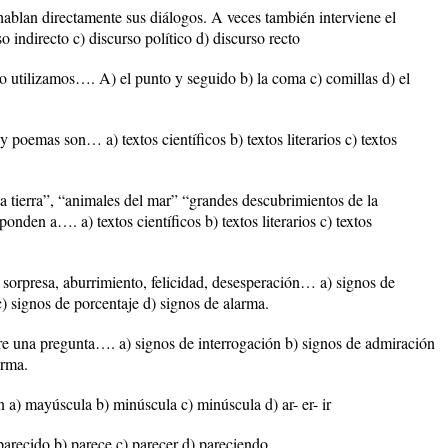
s hablan directamente sus diálogos. A veces también interviene el
o indirecto c) discurso político d) discurso recto
to utilizamos…. A) el punto y seguido b) la coma c) comillas d) el
y poemas son… a) textos científicos b) textos literarios c) textos
eta tierra”, “animales del mar” “grandes descubrimientos de la
ponden a…. a) textos científicos b) textos literarios c) textos
 sorpresa, aburrimiento, felicidad, desesperación… a) signos de
) signos de porcentaje d) signos de alarma.
re una pregunta…. a) signos de interrogación b) signos de admiración
arma.
n a) mayúscula b) minúscula c) minúscula d) ar- er- ir
parecido b) parece c) parecer d) pareciendo