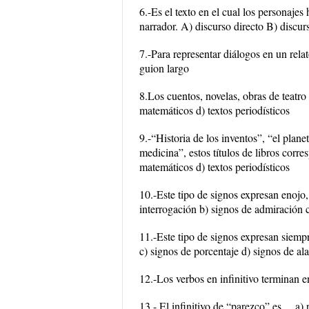
6.-Es el texto en el cual los personaje
narrador. A) discurso directo B) discurs
7.-Para representar diálogos en un rela
guion largo
8.Los cuentos, novelas, obras de teatro 
matemáticos d) textos periodísticos
9.-“Historia de los inventos”, “el plan
medicina”, estos títulos de libros corres
matemáticos d) textos periodísticos
10.-Este tipo de signos expresan enojo,
interrogación b) signos de admiración c
11.-Este tipo de signos expresan siemp
c) signos de porcentaje d) signos de al
12.-Los verbos en infinitivo terminan e
13.- El infinitivo de “parezco” es… a) 