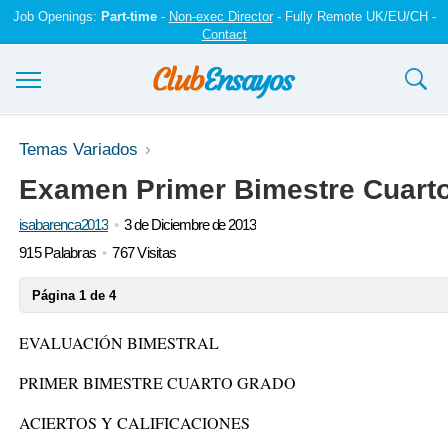
Job Openings:
Part-time
-
Non-exec Director
- Fully Remote UK/EU/CH -
Contact
Ensayos y trabajos
Temas Variados
Examen Primer Bimestre Cuart
Registrarse
isabarenca2013
3 de Diciembre de 2013
Iniciar sesión
915 Palabras
767 Visitas
Contáctenos
Página 1 de 4
EVALUACIÓN BIMESTRAL
PRIMER BIMESTRE CUARTO GRADO
ACIERTOS Y CALIFICACIONES