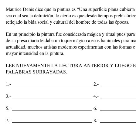
Maurice Denis dice que la pintura es “Una superficie plana cubierta 
sea cual sea la definición, lo cierto es que desde tiempos prehistórico
reflejado la bida social y cultural del hombre de todas las épocas.
En un principio la pintura fue considerada mágica y ritual pues para 
de su presa diaria le daba un toque mágico a esos hanimales para mat
actualidad, muchos artistas modernos esperimentan con las formas e
mayor intensidad en la pintura.
LEE NUEVAMENTE LA LECTURA ANTERIOR Y LUEGO 
PALABRAS SUBRAYADAS.
1.- _________________________________ 2.- _____________
3.- _________________________________ 4.- _____________
5.- _________________________________ 6.- _____________
7.- _________________________________ 8.- _____________