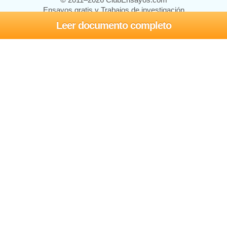
Ensayos gratis y Trabajos de investigación
Leer documento completo
Ensayos y trabajos
Registrarse
Iniciar sesión
Ayuda
Contáctenos
Mapa del sitio
Política de privacidad
Términos de servicio