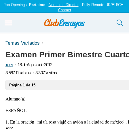
Job Openings:
Part-time
-
Non-exec Director
- Fully Remote UK/EU/CH -
Contact
Ensayos y trabajos
Temas Variados
Examen Primer Bimestre Cuart
Registrarse
ireris
18 de Agosto de 2012
Iniciar sesión
3.587 Palabras
3.307 Visitas
Contáctenos
Página 1 de 15
Alumno(a) ____________________________________________
ESPAÑOL
1. En la oración “mi tía rosa viajó en avión a la ciudad de méxico”,
son: