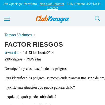
Job Openings:
Part-time
-
Non-exec Director
- Fully Remote UK/EU/CH -
Contact
Ensayos y trabajos
Temas Variados
FACTOR RIESGOS
Registrarse
luzvictoria1
4 de Diciembre de 2014
Iniciar sesión
230 Palabras
798 Visitas
Contáctenos
Descripción y clasificación de los peligros
Para identificar los peligros, se recomienda plantear una serie de pr
- ¿existe una situación que pueda generar daño?
- ¿quién (o qué) puede sufrir daño?