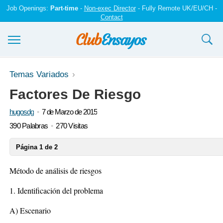
Job Openings:
Part-time
-
Non-exec Director
- Fully Remote UK/EU/CH -
Contact
Ensayos y trabajos
Temas Variados
Factores De Riesgo
Registrarse
hugosdg
7 de Marzo de 2015
Iniciar sesión
390 Palabras
270 Visitas
Contáctenos
Página 1 de 2
Método de análisis de riesgos
1. Identificación del problema
A) Escenario