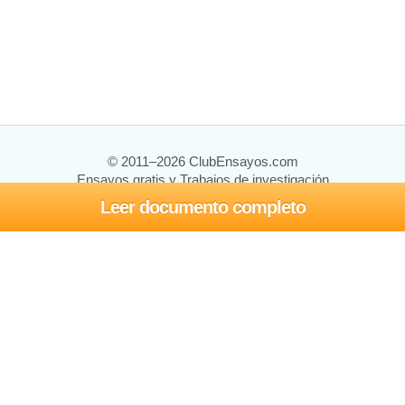
© 2011–2026 ClubEnsayos.com
Ensayos gratis y Trabajos de investigación
Leer documento completo
Ensayos y trabajos
Registrarse
Iniciar sesión
Ayuda
Contáctenos
Mapa del sitio