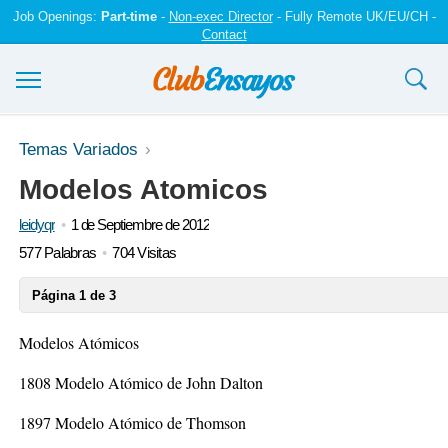
Job Openings:
Part-time
-
Non-exec Director
- Fully Remote UK/EU/CH -
Contact
Ensayos y trabajos
Temas Variados
Modelos Atomicos
Registrarse
leidyqr
1 de Septiembre de 2012
Iniciar sesión
577 Palabras
704 Visitas
Contáctenos
Página 1 de 3
Modelos Atómicos
1808 Modelo Atómico de John Dalton
1897 Modelo Atómico de Thomson