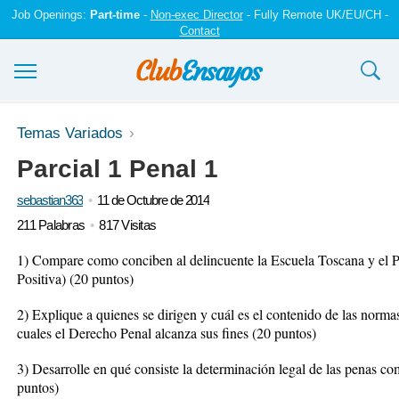
Job Openings:
Part-time
-
Non-exec Director
- Fully Remote UK/EU/CH -
Contact
Ensayos y trabajos
Temas Variados
Parcial 1 Penal 1
Registrarse
sebastian363
11 de Octubre de 2014
Iniciar sesión
211 Palabras
817 Visitas
Contáctenos
1) Compare como conciben al delincuente la Escuela Toscana y el P
Positiva) (20 puntos)
2) Explique a quienes se dirigen y cuál es el contenido de las norma
cuales el Derecho Penal alcanza sus fines (20 puntos)
3) Desarrolle en qué consiste la determinación legal de las penas co
puntos)