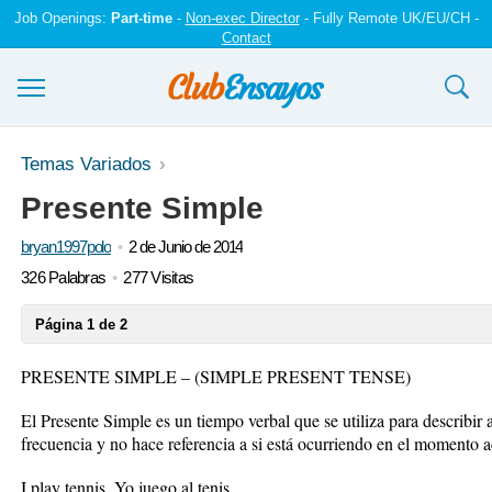
Job Openings:
Part-time
-
Non-exec Director
- Fully Remote UK/EU/CH -
Contact
Ensayos y trabajos
Temas Variados
Presente Simple
Registrarse
bryan1997polo
2 de Junio de 2014
Iniciar sesión
326 Palabras
277 Visitas
Contáctenos
Página 1 de 2
PRESENTE SIMPLE – (SIMPLE PRESENT TENSE)
El Presente Simple es un tiempo verbal que se utiliza para describir
frecuencia y no hace referencia a si está ocurriendo en el momento a
I play tennis. Yo juego al tenis.