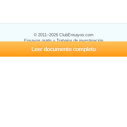
© 2011–2026 ClubEnsayos.com
Ensayos gratis y Trabajos de investigación
Leer documento completo
Ensayos y trabajos
Registrarse
Iniciar sesión
Ayuda
Contáctenos
Mapa del sitio
Política de privacidad