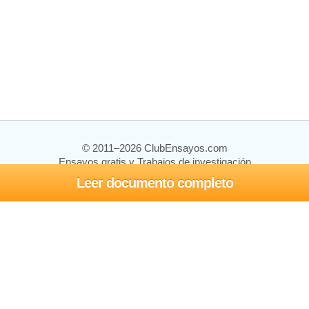
© 2011–2026 ClubEnsayos.com
Ensayos gratis y Trabajos de investigación
Leer documento completo
Ensayos y trabajos
Registrarse
Iniciar sesión
Ayuda
Contáctenos