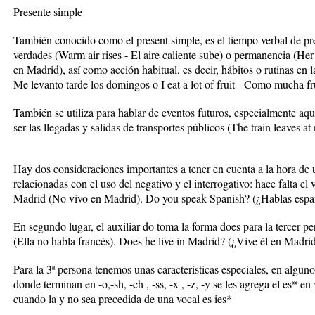
Presente simple
También conocido como el present simple, es el tiempo verbal de pre
verdades (Warm air rises - El aire caliente sube) o permanencia (Her
en Madrid), así como acción habitual, es decir, hábitos o rutinas en l
Me levanto tarde los domingos o I eat a lot of fruit - Como mucha fr
También se utiliza para hablar de eventos futuros, especialmente aq
ser las llegadas y salidas de transportes públicos (The train leaves at 
Hay dos consideraciones importantes a tener en cuenta a la hora de u
relacionadas con el uso del negativo y el interrogativo: hace falta el v
Madrid (No vivo en Madrid). Do you speak Spanish? (¿Hablas espa
En segundo lugar, el auxiliar do toma la forma does para la tercer p
(Ella no habla francés). Does he live in Madrid? (¿Vive él en Madrid
Para la 3ª persona tenemos unas características especiales, en alguno
donde terminan en -o,-sh, -ch , -ss, -x , -z, -y se les agrega el es* e
cuando la y no sea precedida de una vocal es ies*