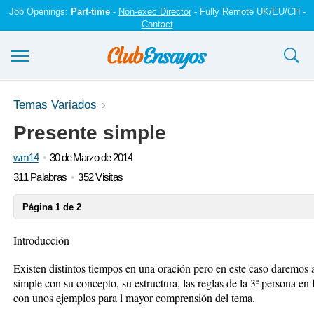
Job Openings:
Part-time
-
Non-exec Director
- Fully Remote UK/EU/CH -
Contact
Ensayos y trabajos
Temas Variados
Presente simple
Registrarse
wm14
30 de Marzo de 2014
Iniciar sesión
311 Palabras
352 Visitas
Contáctenos
Página 1 de 2
Introducción
Existen distintos tiempos en una oración pero en este caso daremos 
simple con su concepto, su estructura, las reglas de la 3ª persona en 
con unos ejemplos para l mayor comprensión del tema.