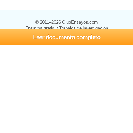
© 2011–2026 ClubEnsayos.com
Ensayos gratis y Trabajos de investigación
Leer documento completo
Ensayos y trabajos
Registrarse
Iniciar sesión
Ayuda
Contáctenos
Mapa del sitio
Política de privacidad
Términos de servicio