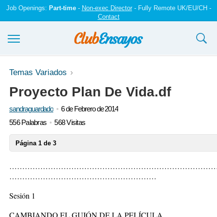
Job Openings:
Part-time
-
Non-exec Director
- Fully Remote UK/EU/CH -
Contact
Ensayos y trabajos
Temas Variados
Proyecto Plan De Vida.df
Registrarse
sandraguardado
6 de Febrero de 2014
Iniciar sesión
556 Palabras
568 Visitas
Contáctenos
Página 1 de 3
………………………………………………………………………
…………………………………………………
Sesión 1
CAMBIANDO EL GUIÓN DE LA PELÍCULA