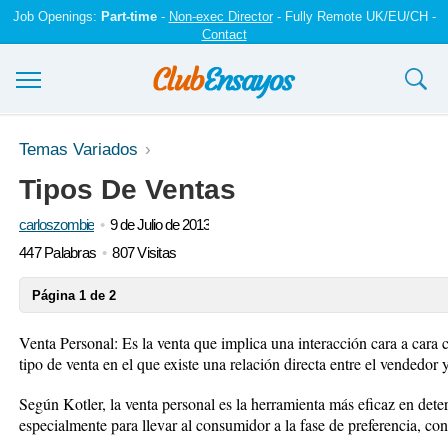
Job Openings:
Part-time
-
Non-exec Director
- Fully Remote UK/EU/CH -
Contact
Ensayos y trabajos
Temas Variados
Tipos De Ventas
Registrarse
carloszombie
9 de Julio de 2013
Iniciar sesión
447 Palabras
807 Visitas
Contáctenos
Página 1 de 2
Venta Personal: Es la venta que implica una interacción cara a cara c
tipo de venta en el que existe una relación directa entre el vendedor
Según Kotler, la venta personal es la herramienta más eficaz en det
especialmente para llevar al consumidor a la fase de preferencia, co