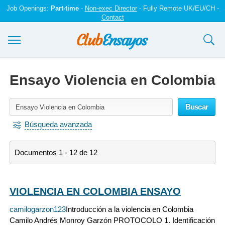
Job Openings:
Part-time
-
Non-exec Director
- Fully Remote UK/EU/CH -
Contact
Ensayos y trabajos
Ensayo Violencia en Colombia
Registrarse
Buscar
Iniciar sesión
Búsqueda avanzada
Contáctenos
Documentos 1 - 12 de 12
VIOLENCIA EN COLOMBIA ENSAYO
camilogarzon123
Introducción a la violencia en Colombia
Camilo Andrés Monroy Garzón PROTOCOLO 1. Identificación