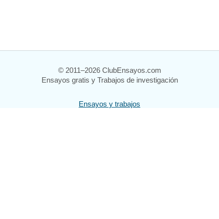
© 2011–2026 ClubEnsayos.com
Ensayos gratis y Trabajos de investigación
Ensayos y trabajos
Registrarse
Iniciar sesión
Ayuda
Contáctenos
Mapa del sitio
Política de privacidad