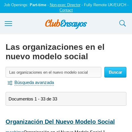
Job Openings:
Part-time
-
Non-exec Director
- Fully Remote UK/EU/CH -
Contact
Ensayos y trabajos
Las organizaciones en el
Registrarse
nuevo modelo social
Iniciar sesión
Buscar
Contáctenos
Búsqueda avanzada
Documentos 1 - 33 de 33
Organización Del Nuevo Modelo Social