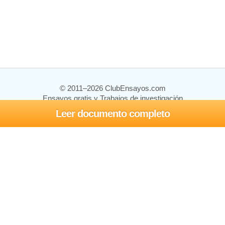
© 2011–2026 ClubEnsayos.com
Ensayos gratis y Trabajos de investigación
Leer documento completo
Ensayos y trabajos
Registrarse
Iniciar sesión
Ayuda
Contáctenos
Mapa del sitio