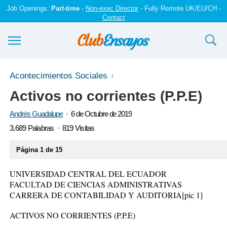
Job Openings:
Part-time
-
Non-exec Director
- Fully Remote UK/EU/CH -
Contact
Ensayos y trabajos
Acontecimientos Sociales
Activos no corrientes (P.P.E)
Registrarse
Andrés Guadalupe
6 de Octubre de 2019
Iniciar sesión
3.689 Palabras
819 Visitas
Contáctenos
Página 1 de 15
UNIVERSIDAD CENTRAL DEL ECUADOR
FACULTAD DE CIENCIAS ADMINISTRATIVAS
CARRERA DE CONTABILIDAD Y AUDITORIA
[pic 1]
ACTIVOS NO CORRIENTES (P.P.E)