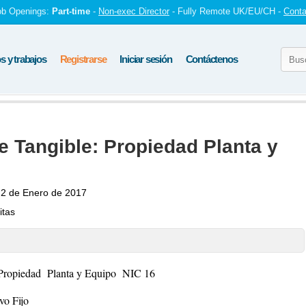
ob Openings:
Part-time
-
Non-exec Director
- Fully Remote UK/EU/CH -
Conta
 y trabajos
Registrarse
Iniciar sesión
Contáctenos
e Tangible: Propiedad Planta y
2 de Enero de 2017
itas
: Propiedad Planta y Equipo NIC 16
vo Fijo