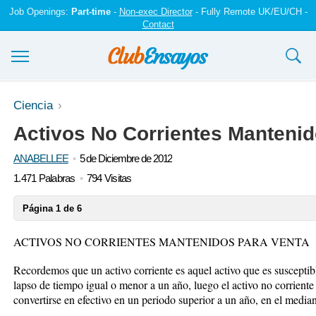
Job Openings:
Part-time
-
Non-exec Director
- Fully Remote UK/EU/CH -
Contact
Ensayos y trabajos
Ciencia
Activos No Corrientes Mantenid
Registrarse
ANABELLEE
5 de Diciembre de 2012
Iniciar sesión
1.471 Palabras
794 Visitas
Contáctenos
Página 1 de 6
ACTIVOS NO CORRIENTES MANTENIDOS PARA VENTA
Recordemos que un activo corriente es aquel activo que es susceptibl
lapso de tiempo igual o menor a un año, luego el activo no corriente 
convertirse en efectivo en un periodo superior a un año, en el media