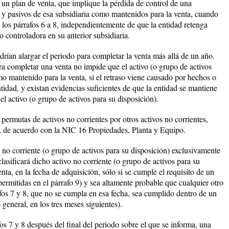
n plan de venta, que implique la pérdida de control de una
vos y pasivos de esa subsidiaria como mantenidos para la venta, cuando
n los párrafos 6 a 8, independientemente de que la entidad retenga
o controladora en su anterior subsidiaria.
rían alargar el periodo para completar la venta más allá de un año.
a completar una venta no impide que el activo (o grupo de activos
mo mantenido para la venta, si el retraso viene causado por hechos o
ntidad, y existan evidencias suficientes de que la entidad se mantiene
l activo (o grupo de activos para su disposición).
 permutas de activos no corrientes por otros activos no corrientes,
l, de acuerdo con la NIC 16 Propiedades, Planta y Equipo.
no corriente (o grupo de activos para su disposición) exclusivamente
clasificará dicho activo no corriente (o grupo de activos para su
ta, en la fecha de adquisición, sólo si se cumple el requisito de un
permitidas en el párrafo 9) y sea altamente probable que cualquier otro
afos 7 y 8, que no se cumpla en esa fecha, sea cumplido dentro de un
 general, en los tres meses siguientes).
fos 7 y 8 después del final del periodo sobre el que se informa, una