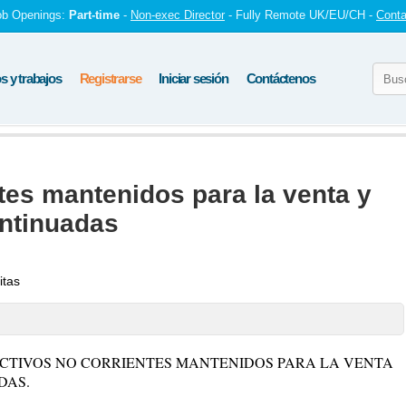
ob Openings:
Part-time
-
Non-exec Director
- Fully Remote UK/EU/CH -
Conta
 y trabajos
Registrarse
Iniciar sesión
Contáctenos
tes mantenidos para la venta y
ntinuadas
itas
 ACTIVOS NO CORRIENTES MANTENIDOS PARA LA VENTA
DAS.