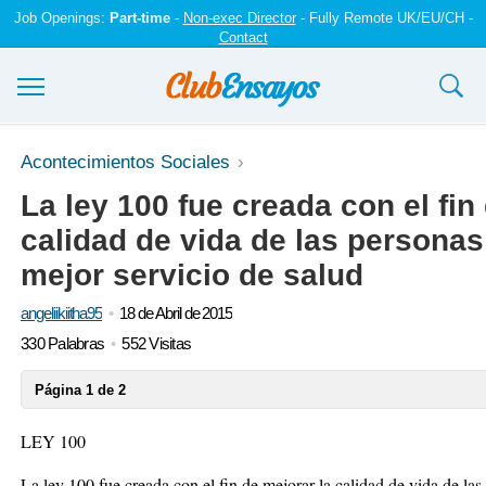
Job Openings:
Part-time
-
Non-exec Director
- Fully Remote UK/EU/CH -
Contact
Ensayos y trabajos
Acontecimientos Sociales
La ley 100 fue creada con el fin
Registrarse
calidad de vida de las persona
Iniciar sesión
mejor servicio de salud
Contáctenos
angeliikiitha95
18 de Abril de 2015
330 Palabras
552 Visitas
Página 1 de 2
LEY 100
La ley 100 fue creada con el fin de mejorar la calidad de vida de la