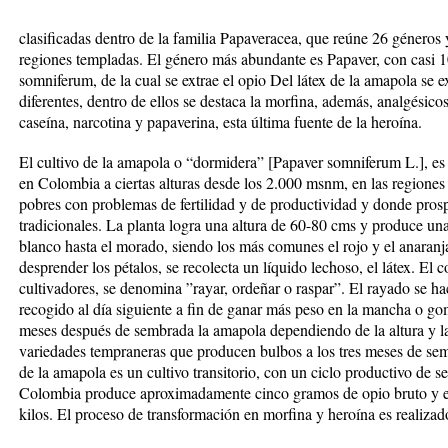
clasificadas dentro de la familia Papaveracea, que reúne 26 géneros 
regiones templadas. El género más abundante es Papaver, con casi 
somniferum, de la cual se extrae el opio Del látex de la amapola se
diferentes, dentro de ellos se destaca la morfina, además, analgésico
caseína, narcotina y papaverina, esta última fuente de la heroína.
El cultivo de la amapola o “dormidera” [Papaver somniferum L.], es 
en Colombia a ciertas alturas desde los 2.000 msnm, en las regiones
pobres con problemas de fertilidad y de productividad y donde prosp
tradicionales. La planta logra una altura de 60-80 cms y produce una
blanco hasta el morado, siendo los más comunes el rojo y el anaran
desprender los pétalos, se recolecta un líquido lechoso, el látex. El c
cultivadores, se denomina ”rayar, ordeñar o raspar”. El rayado se hace
recogido al día siguiente a fin de ganar más peso en la mancha o goma
meses después de sembrada la amapola dependiendo de la altura y la 
variedades tempraneras que producen bulbos a los tres meses de semb
de la amapola es un cultivo transitorio, con un ciclo productivo de 
Colombia produce aproximadamente cinco gramos de opio bruto y el 
kilos. El proceso de transformación en morfina y heroína es realizad