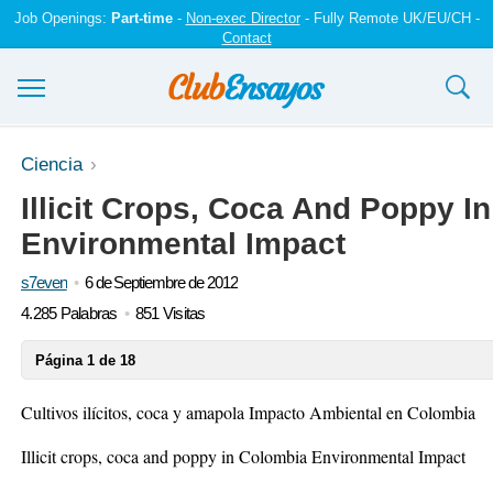
Job Openings:
Part-time
-
Non-exec Director
- Fully Remote UK/EU/CH -
Contact
Ensayos y trabajos
Ciencia
Illicit Crops, Coca And Poppy I
Registrarse
Environmental Impact
Iniciar sesión
s7even
6 de Septiembre de 2012
Contáctenos
4.285 Palabras
851 Visitas
Página 1 de 18
Cultivos ilícitos, coca y amapola Impacto Ambiental en Colombia
Illicit crops, coca and poppy in Colombia Environmental Impact