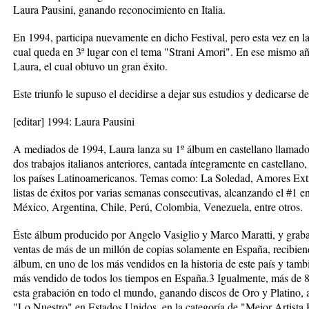
Laura Pausini, ganando reconocimiento en Italia.
En 1994, participa nuevamente en dicho Festival, pero esta vez en la
cual queda en 3ª lugar con el tema "Strani Amori". En ese mismo a
Laura, el cual obtuvo un gran éxito.
Este triunfo le supuso el decidirse a dejar sus estudios y dedicarse d
[editar] 1994: Laura Pausini
A mediados de 1994, Laura lanza su 1º álbum en castellano llamado
dos trabajos italianos anteriores, cantada íntegramente en castellano,
los países Latinoamericanos. Temas como: La Soledad, Amores Extr
listas de éxitos por varias semanas consecutivas, alcanzando el #1 e
México, Argentina, Chile, Perú, Colombia, Venezuela, entre otros.
Éste álbum producido por Angelo Vasiglio y Marco Maratti, y grabad
ventas de más de un millón de copias solamente en España, recibien
álbum, en uno de los más vendidos en la historia de este país y tamb
más vendido de todos los tiempos en España.3 Igualmente, más de 8
esta grabación en todo el mundo, ganando discos de Oro y Platino,
"Lo Nuestro" en Estados Unidos, en la categoría de "Mejor Artista 