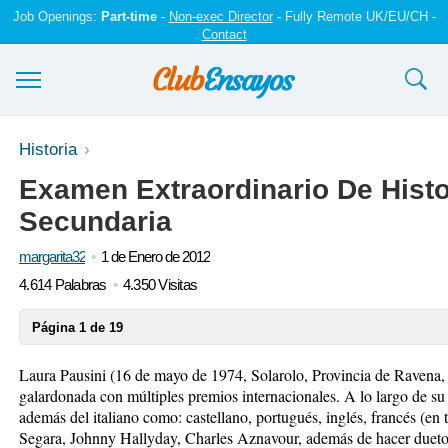
Job Openings:
Part-time
-
Non-exec Director
- Fully Remote UK/EU/CH -
Contact
Ensayos y trabajos
Historia
Examen Extraordinario De Histo
Registrarse
Secundaria
Iniciar sesión
margarita32
1 de Enero de 2012
Contáctenos
4.614 Palabras
4.350 Visitas
Página 1 de 19
Laura Pausini (16 de mayo de 1974, Solarolo, Provincia de Ravena, 
galardonada con múltiples premios internacionales. A lo largo de su
además del italiano como: castellano, portugués, inglés, francés (en 
Segara, Johnny Hallyday, Charles Aznavour, además de hacer duet