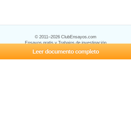
© 2011–2026 ClubEnsayos.com
Ensayos gratis y Trabajos de investigación
Leer documento completo
Ensayos y trabajos
Registrarse
Iniciar sesión
Ayuda
Contáctenos
Mapa del sitio
Política de privacidad