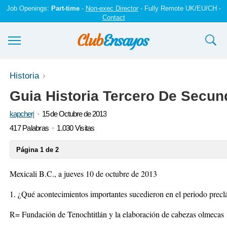
Job Openings:
Part-time
-
Non-exec Director
- Fully Remote UK/EU/CH -
Contact
Ensayos y trabajos
Historia
Guia Historia Tercero De Secun
Registrarse
kapcherj
15 de Octubre de 2013
Iniciar sesión
417 Palabras
1.030 Visitas
Contáctenos
Página 1 de 2
Mexicali B.C., a jueves 10 de octubre de 2013
1. ¿Qué acontecimientos importantes sucedieron en el periodo precl
R= Fundación de Tenochtitlán y la elaboración de cabezas olmecas