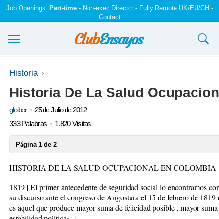
Job Openings:
Part-time
-
Non-exec Director
- Fully Remote UK/EU/CH -
Contact
Ensayos y trabajos
Historia
Historia De La Salud Ocupacio
Registrarse
gloiber
25 de Julio de 2012
Iniciar sesión
333 Palabras
1.820 Visitas
Contáctenos
Página 1 de 2
HISTORIA DE LA SALUD OCUPACIONAL EN COLOMBIA
1819 | El primer antecedente de seguridad social lo encontramos co
su discurso ante el congreso de Angostura el 15 de febrero de 1819 
es aquel que produce mayor suma de felicidad posible , mayor suma
estabilidad política». |