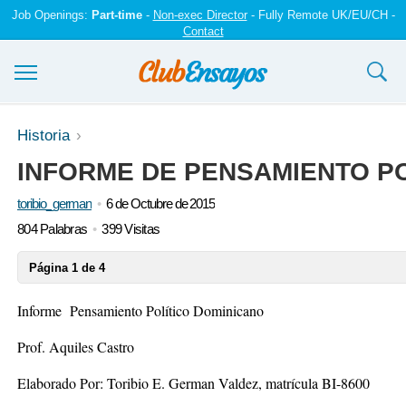
Job Openings:
Part-time
-
Non-exec Director
- Fully Remote UK/EU/CH -
Contact
Ensayos y trabajos
Historia
INFORME DE PENSAMIENTO PO
Registrarse
toribio_german
6 de Octubre de 2015
Iniciar sesión
804 Palabras
399 Visitas
Contáctenos
Página 1 de 4
Informe Pensamiento Político Dominicano
Prof. Aquiles Castro
Elaborado Por:
Toribio E. German Valdez
,
matrícula BI-8600