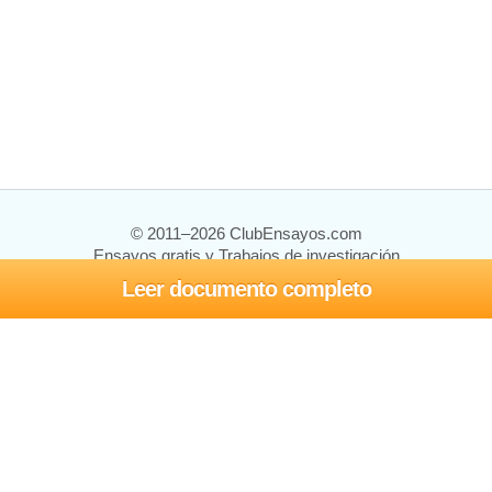
© 2011–2026 ClubEnsayos.com
Ensayos gratis y Trabajos de investigación
Leer documento completo
Ensayos y trabajos
Registrarse
Iniciar sesión
Ayuda
Contáctenos