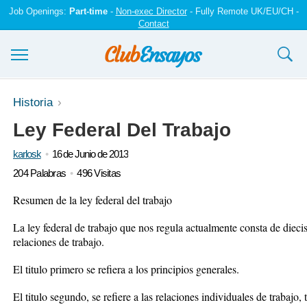
Job Openings:
Part-time
-
Non-exec Director
- Fully Remote UK/EU/CH -
Contact
Ensayos y trabajos
Historia
Ley Federal Del Trabajo
Registrarse
karlosk
16 de Junio de 2013
Iniciar sesión
204 Palabras
496 Visitas
Contáctenos
Resumen de la ley federal del trabajo
La ley federal de trabajo que nos regula actualmente consta de diecisé
relaciones de trabajo.
El titulo primero se refiera a los principios generales.
El titulo segundo, se refiere a las relaciones individuales de trabajo