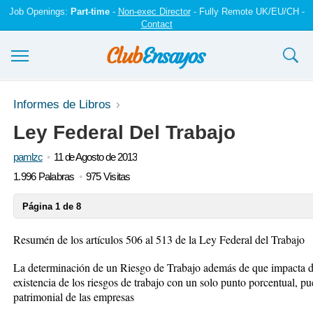
Job Openings:
Part-time
-
Non-exec Director
- Fully Remote UK/EU/CH -
Contact
Ensayos y trabajos
Informes de Libros
Ley Federal Del Trabajo
Registrarse
pamlzc
11 de Agosto de 2013
Iniciar sesión
1.996 Palabras
975 Visitas
Contáctenos
Página 1 de 8
Resumén de los artículos 506 al 513 de la Ley Federal del Trabajo
La determinación de un Riesgo de Trabajo además de que impacta de 
existencia de los riesgos de trabajo con un solo punto porcentual, p
patrimonial de las empresas