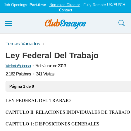
Job Openings:
Part-time
-
Non-exec Director
- Fully Remote UK/EU/CH -
Contact
Ensayos y trabajos
Temas Variados
Ley Federal Del Trabajo
Registrarse
VictoriaSpinosa
9 de Junio de 2013
Iniciar sesión
2.162 Palabras
341 Visitas
Contáctenos
Página 1 de 9
LEY FEDERAL DEL TRABAJO
CAPITULO II. RELACIONES INDIVIDUALES DE TRABAJO
CAPITULO 1: DISPOSICIONES GENERALES