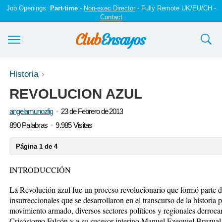
Job Openings:
Part-time
-
Non-exec Director
- Fully Remote UK/EU/CH -
Contact
Ensayos y trabajos
Historia
REVOLUCION AZUL
Registrarse
angelamunozfig
23 de Febrero de 2013
Iniciar sesión
890 Palabras
9.985 Visitas
Contáctenos
Página 1 de 4
INTRODUCCIÓN
La Revolución azul fue un proceso revolucionario que formó parte
insurreccionales que se desarrollaron en el transcurso de la historia
movimiento armado, diversos sectores políticos y regionales derroca
Crisóstomo Falcón y a su sucesor interino Manuel Ezequiel Bruzual.