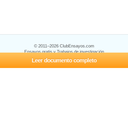
© 2011–2026 ClubEnsayos.com
Ensayos gratis y Trabajos de investigación
Leer documento completo
Ensayos y trabajos
Registrarse
Iniciar sesión
Ayuda
Contáctenos
Mapa del sitio