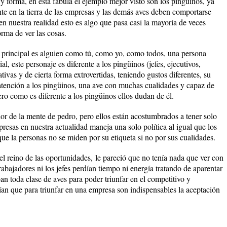
y forma, en esta fábula el ejemplo mejor visto son los pingüinos, ya
e en la tierra de las empresas y las demás aves deben comportarse
n nuestra realidad esto es algo que pasa casi la mayoría de veces
orma de ver las cosas.
 principal es alguien como tú, como yo, como todos, una persona
l, este personaje es diferente a los pingüinos (jefes, ejecutivos,
ivas y de cierta forma extrovertidas, teniendo gustos diferentes, su
 atención a los pingüinos, una ave con muchas cualidades y capaz de
pero como es diferente a los pingüinos ellos dudan de él.
lor de la mente de pedro, pero ellos están acostumbrados a tener solo
presas en nuestra actualidad maneja una solo política al igual que los
ue la personas no se miden por su etiqueta si no por sus cualidades.
 el reino de las oportunidades,
le pareció que no tenía nada que ver con
trabajadores ni los jefes perdían tiempo ni energía tratando de aparentar
an toda clase de aves para poder triunfar en el competitivo y
an que para triunfar en una empresa son indispensables la aceptación