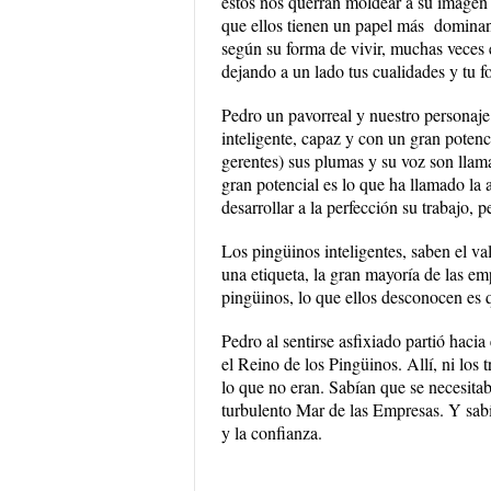
estos nos querrán moldear a su imagen 
que ellos tienen un papel más dominant
según su forma de vivir, muchas veces e
dejando a un lado tus cualidades y tu f
Pedro un pavorreal y nuestro personaje
inteligente, capaz y con un gran potencia
gerentes) sus plumas y su voz son llamat
gran potencial es lo que ha llamado la
desarrollar a la perfección su trabajo, 
Los pingüinos inteligentes, saben el va
una etiqueta, la gran mayoría de las em
pingüinos, lo que ellos desconocen es q
Pedro al sentirse asfixiado partió hacia
el Reino de los Pingüinos. Allí, ni los 
lo que no eran. Sabían que se necesitab
turbulento Mar de las Empresas. Y sabí
y la confianza.