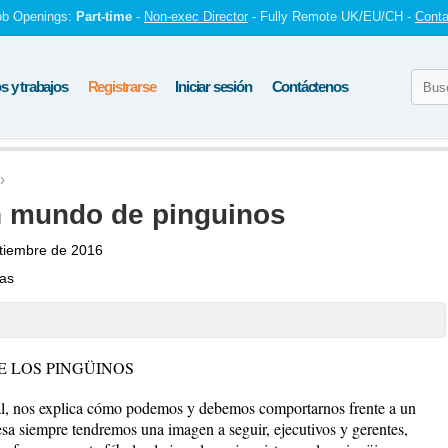
ob Openings:
Part-time
-
Non-exec Director
- Fully Remote UK/EU/CH -
Conta
 y trabajos
Registrarse
Iniciar sesión
Contáctenos
n mundo de pinguinos
tiembre de 2016
tas
E LOS PINGÜINOS
oral, nos explica cómo podemos y debemos comportarnos frente a un
sa siempre tendremos una imagen a seguir, ejecutivos y gerentes,