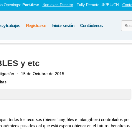
ob Openings:
Part-time
-
Non-exec Director
- Fully Remote UK/EU/CH -
Conta
 y trabajos
Registrarse
Iniciar sesión
Contáctenos
LES y etc
igación
15 de Octubre de 2015
itas
upan todos los recursos (bienes tangibles e intangibles) controlados por
conómicos pasados del que está espera obtener en el futuro, beneficios