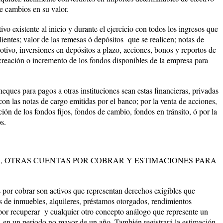
de cambios en su valor.
tivo existente al inicio y durante el ejercicio con todos los ingresos que
ientes; valor de las remesas ó depósitos que se realicen; notas de
tivo, inversiones en depósitos a plazo, acciones, bonos y reportos de
 creación o incremento de los fondos disponibles de la empresa para
eques para pagos a otras instituciones sean estas financieras, privadas
con las notas de cargo emitidas por el banco; por la venta de acciones,
ión de los fondos fijos, fondos de cambio, fondos en tránsito, ó por la
ondos.
, OTRAS CUENTAS POR COBRAR Y ESTIMACIONES PARA
 por cobrar son activos que representan derechos exigibles que
as de inmuebles, alquileres, préstamos otorgados, rendimientos
por recuperar y cualquier otro concepto análogo que represente un
d en un periodo no mayor de un año. También registrará la estimación