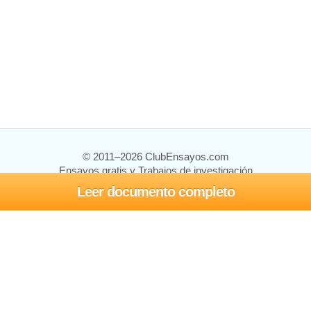
© 2011–2026 ClubEnsayos.com
Ensayos gratis y Trabajos de investigación
Leer documento completo
Ensayos y trabajos
Registrarse
Iniciar sesión
Ayuda
Contáctenos