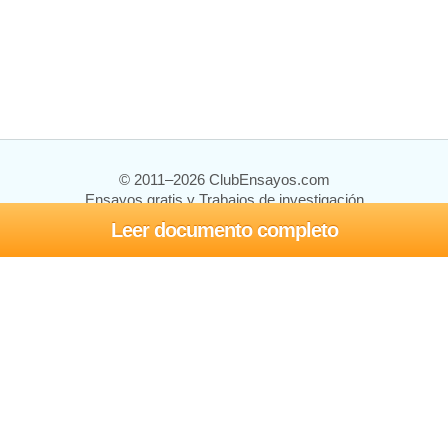
© 2011–2026 ClubEnsayos.com
Ensayos gratis y Trabajos de investigación
Leer documento completo
Ensayos y trabajos
Registrarse
Iniciar sesión
Ayuda
Contáctenos
Mapa del sitio