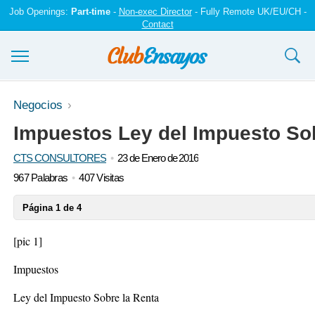
Job Openings:
Part-time
-
Non-exec Director
- Fully Remote UK/EU/CH -
Contact
Ensayos y trabajos
Negocios
Impuestos Ley del Impuesto Sob
Registrarse
CTS CONSULTORES
23 de Enero de 2016
Iniciar sesión
967 Palabras
407 Visitas
Contáctenos
Página 1 de 4
[pic 1]
Impuestos
Ley del Impuesto Sobre la Renta