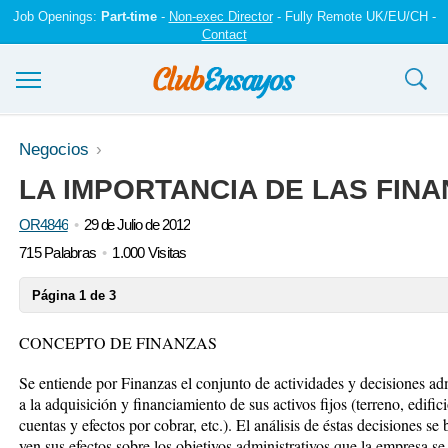
Job Openings:
Part-time
-
Non-exec Director
- Fully Remote UK/EU/CH -
Contact
Ensayos y trabajos
Negocios
LA IMPORTANCIA DE LAS FIN
Registrarse
OR4846
29 de Julio de 2012
Iniciar sesión
715 Palabras
1.000 Visitas
Contáctenos
Página 1 de 3
CONCEPTO DE FINANZAS
Se entiende por Finanzas el conjunto de actividades y decisiones a
a la adquisición y financiamiento de sus activos fijos (terreno, edificio
cuentas y efectos por cobrar, etc.). El análisis de éstas decisiones se
yen sus efectos sobre los objetivos administrativos que la empresa s