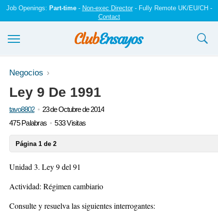
Job Openings:
Part-time
-
Non-exec Director
- Fully Remote UK/EU/CH -
Contact
Ensayos y trabajos
Negocios
Ley 9 De 1991
Registrarse
tavo8802
23 de Octubre de 2014
Iniciar sesión
475 Palabras
533 Visitas
Contáctenos
Página 1 de 2
Unidad 3. Ley 9 del 91
Actividad: Régimen cambiario
Consulte y resuelva las siguientes interrogantes: