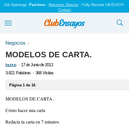
Job Openings:
Part-time
-
Non-exec Director
- Fully Remote UK/EU/CH -
Contact
Ensayos y trabajos
Negocios
MODELOS DE CARTA.
Registrarse
taunus
17 de Junio de 2013
Iniciar sesión
3.821 Palabras
368 Visitas
Contáctenos
Página 1 de 16
MODELOS DE CARTA.
Cómo hacer una carta
Redacta tu carta en 7 minutos