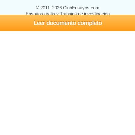
© 2011–2026 ClubEnsayos.com
Ensayos gratis y Trabajos de investigación
Leer documento completo
Ensayos y trabajos
Registrarse
Iniciar sesión
Ayuda
Contáctenos
Mapa del sitio
Política de privacidad
Términos de servicio