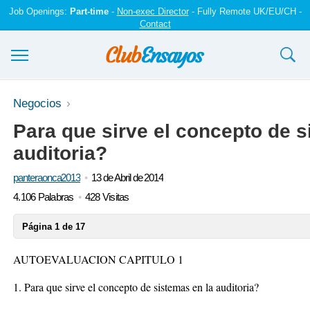
Job Openings:
Part-time
-
Non-exec Director
- Fully Remote UK/EU/CH -
Contact
Ensayos y trabajos
Negocios
Para que sirve el concepto de s
Registrarse
auditoria?
Iniciar sesión
panteraonca2013
13 de Abril de 2014
Contáctenos
4.106 Palabras
428 Visitas
Página 1 de 17
AUTOEVALUACION CAPITULO 1
1. Para que sirve el concepto de sistemas en la auditoria?