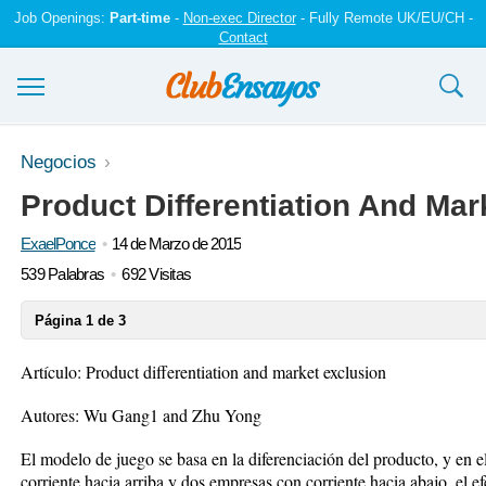
Job Openings:
Part-time
-
Non-exec Director
- Fully Remote UK/EU/CH -
Contact
Ensayos y trabajos
Negocios
Product Differentiation And Mar
Registrarse
ExaelPonce
14 de Marzo de 2015
Iniciar sesión
539 Palabras
692 Visitas
Contáctenos
Página 1 de 3
Artículo: Product differentiation and market exclusion
Autores: Wu Gang1 and Zhu Yong
El modelo de juego se basa en la diferenciación del producto, y en 
corriente hacia arriba y dos empresas con corriente hacia abajo, el e