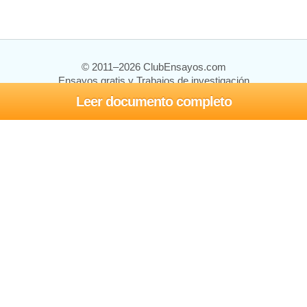
© 2011–2026 ClubEnsayos.com
Ensayos gratis y Trabajos de investigación
Leer documento completo
Ensayos y trabajos
Registrarse
Iniciar sesión
Ayuda
Contáctenos
Mapa del sitio
Política de privacidad
Términos de servicio