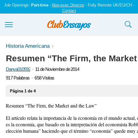
Job Openings:
Part-time
-
Non-exec Director
- Fully Remote UK/EU/CH -
Contact
Ensayos y trabajos
Historia Americana
Resumen “The Firm, the Market
Registrarse
Danya010592
11 de Noviembre de 2014
Iniciar sesión
917 Palabras
658 Visitas
Contáctenos
Página 1 de 4
Resumen “The Firm, the Market and the Law”
El artículo relata la importancia de la economía en el mundo actual
es la economía, que basado en la interpretación del economista Robbin
elección humana” haciendo que el término “economía” quede muy a