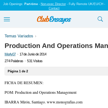
Job Openings:
Part-time
-
Non-exec Director
- Fully Remote UK/EU/CH -
Contact
Ensayos y trabajos
Temas Variados
Production And Operations Ma
Registrarse
Merly07
17 de Junio de 2014
Iniciar sesión
274 Palabras
531 Visitas
Contáctenos
Página 1 de 2
FICHA DE RESUMEN:
POM: Production and Operations Management
IBARRA Mirón, Santiago. www.monografías.com