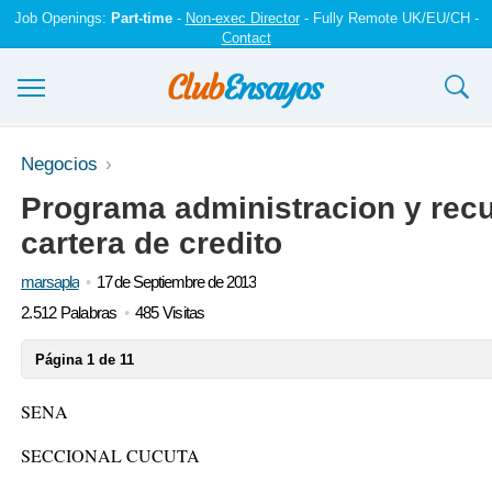
Job Openings:
Part-time
-
Non-exec Director
- Fully Remote UK/EU/CH -
Contact
Ensayos y trabajos
Negocios
Programa administracion y recu
Registrarse
cartera de credito
Iniciar sesión
marsapla
17 de Septiembre de 2013
Contáctenos
2.512 Palabras
485 Visitas
Página 1 de 11
SENA
SECCIONAL CUCUTA