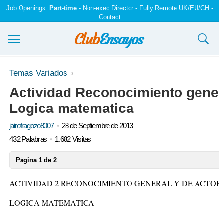
Job Openings:
Part-time
-
Non-exec Director
- Fully Remote UK/EU/CH -
Contact
Ensayos y trabajos
Temas Variados
Actividad Reconocimiento gener
Registrarse
Logica matematica
Iniciar sesión
jairofragozo8007
28 de Septiembre de 2013
Contáctenos
432 Palabras
1.682 Visitas
Página 1 de 2
ACTIVIDAD 2 RECONOCIMIENTO GENERAL Y DE ACTO
LOGICA MATEMATICA