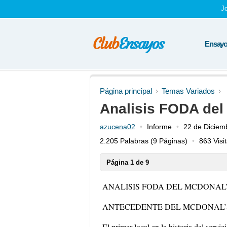
J
Ensayos
Página principal
Temas Variados
Analisis FODA del
azucena02
Informe
22 de Diciem
2.205 Palabras
(9 Páginas)
863 Visi
Página 1 de 9
ANALISIS FODA DEL MCDONAL
ANTECEDENTE DEL MCDONAL’
El primer local en la historia del ser