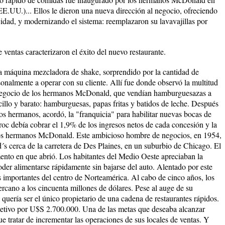
EE.UU.)... Ellos le dieron una nueva dirección al negocio, ofreciendo
cidad, y modernizando el sistema: reemplazaron su lavavajillas por
ventas caracterizaron el éxito del nuevo restaurante.
a máquina mezcladora de shake, sorprendido por la cantidad de
sonalmente a operar con su cliente. Allí fue donde observó la multitud
 negocio de los hermanos McDonald, que vendían hamburguesazas a
cillo y barato: hamburguesas, papas fritas y batidos de leche. Después
os hermanos, acordó, la "franquicia" para habilitar nuevas bocas de
c debía cobrar el 1,9% de los ingresos netos de cada concesión y la
a los hermanos McDonald. Este ambicioso hombre de negocios, en 1954,
s cerca de la carretera de Des Plaines, en un suburbio de Chicago. El
ento en que abrió. Los habitantes del Medio Oeste apreciaban la
oder alimentarse rápidamente sin bajarse del auto. Alentado por este
ás importantes del centro de Norteamérica. Al cabo de cinco años, los
cercano a los cincuenta millones de dólares. Pese al auge de su
 quería ser el único propietario de una cadena de restaurantes rápidos.
etivo por U$S 2.700.000. Una de las metas que deseaba alcanzar
ue tratar de incrementar las operaciones de sus locales de ventas. Y