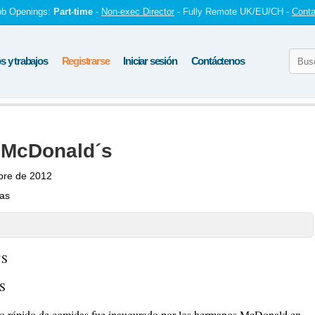
ob Openings:
Part-time
-
Non-exec Director
- Fully Remote UK/EU/CH -
Conta
 y trabajos
Registrarse
Iniciar sesión
Contáctenos
 McDonald´s
bre de 2012
tas
’S
S
vicio rápido de comidas fue inaugurado por los hermanos McDonald en