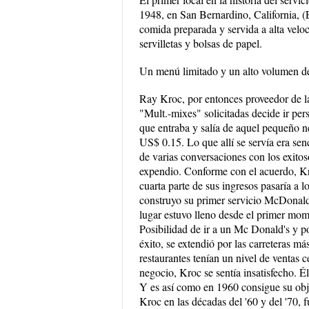
1948, en San Bernardino, California, (
comida preparada y servida a alta velo
servilletas y bolsas de papel.
Un menú limitado y un alto volumen de 
Ray Kroc, por entonces proveedor de l
"Mult.-mixes" solicitadas decide ir per
que entraba y salía de aquel pequeño
US$ 0.15. Lo que allí se servía era sen
de varias conversaciones con los exitos
expendio. Conforme con el acuerdo, Kro
cuarta parte de sus ingresos pasaría 
construyo su primer servicio McDonald´
lugar estuvo lleno desde el primer mom
Posibilidad de ir a un Mc Donald's y p
éxito, se extendió por las carreteras m
restaurantes tenían un nivel de ventas 
negocio, Kroc se sentía insatisfecho. Él
Y es así como en 1960 consigue su obj
Kroc en las décadas del '60 y del '70, f