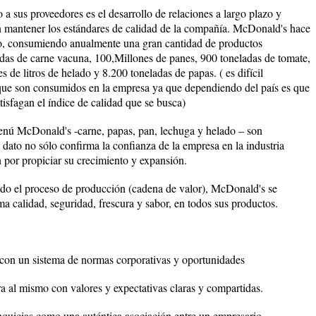
a sus proveedores es el desarrollo de relaciones a largo plazo y
 mantener los estándares de calidad de la compañía. McDonald's hace
po, consumiendo anualmente una gran cantidad de productos
adas de carne vacuna, 100,Millones de panes, 900 toneladas de tomate,
 de litros de helado y 8.200 toneladas de papas. ( es difícil
que son consumidos en la empresa ya que dependiendo del país es que
isfagan el índice de calidad que se busca)
enú McDonald's -carne, papas, pan, lechuga y helado – son
ato no sólo confirma la confianza de la empresa en la industria
n por propiciar su crecimiento y expansión.
odo el proceso de producción (cadena de valor), McDonald's se
 calidad, seguridad, frescura y sabor, en todos sus productos.
con un sistema de normas corporativas y oportunidades
ra al mismo con valores y expectativas claras y compartidas.
quicias como una auténtica asociación entre un empresario