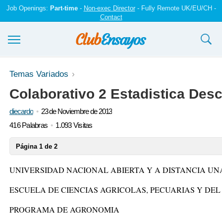
Job Openings:
Part-time
-
Non-exec Director
- Fully Remote UK/EU/CH -
Contact
Ensayos y trabajos
Temas Variados
Colaborativo 2 Estadistica Desc
Registrarse
diecardo
23 de Noviembre de 2013
Iniciar sesión
416 Palabras
1.093 Visitas
Contáctenos
Página 1 de 2
UNIVERSIDAD NACIONAL ABIERTA Y A DISTANCIA UN
ESCUELA DE CIENCIAS AGRICOLAS, PECUARIAS Y DE
PROGRAMA DE AGRONOMIA