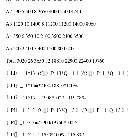
A2 530 5 500 8 2650 4000 2500 4240
A3 1120 10 1400 8 11200 11200 14000 8960
A4 350 6 350 10 2100 3500 2100 3500
A5 200 2 400 3 400 1200 800 600
Total 3020 26 3650 32 18810 22900 22400 19760
〖LI〗_11^13=(∑▒〖P_13*Q_11 〗)/(∑▒〖P_11*Q_11 〗)
〖LI〗_11^13=22400/18810*100%
〖LI〗_11^13=1.1908*100%=119.08%
〖PI〗_11^13=(∑▒〖P_13*Q_13 〗)/(∑▒〖P_11*Q_13 〗)
〖PI〗_11^13=22900/19760*100%
〖PI〗_11^13=1.1589*100%=115.89%