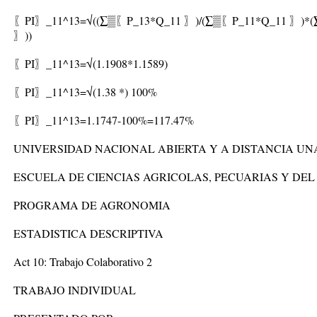
〖PI〗_11^13=√((∑▒〖P_13*Q_11 〗)/(∑▒〖P_11*Q_11 〗)*(
〗))
〖PI〗_11^13=√(1.1908*1.1589)
〖PI〗_11^13=√(1.38 *) 100%
〖PI〗_11^13=1.1747-100%=117.47%
UNIVERSIDAD NACIONAL ABIERTA Y A DISTANCIA UN
ESCUELA DE CIENCIAS AGRICOLAS, PECUARIAS Y DE
PROGRAMA DE AGRONOMIA
ESTADISTICA DESCRIPTIVA
Act 10: Trabajo Colaborativo 2
TRABAJO INDIVIDUAL