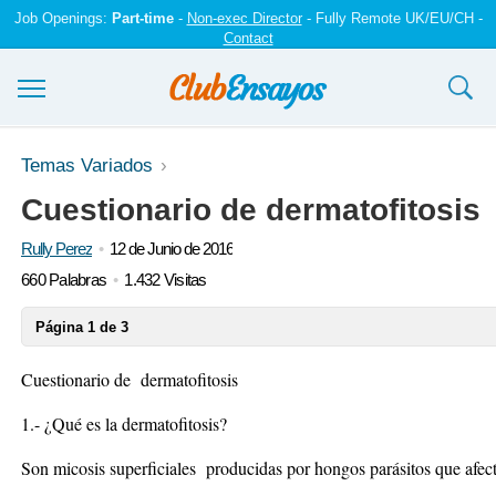
Job Openings:
Part-time
-
Non-exec Director
- Fully Remote UK/EU/CH -
Contact
Ensayos y trabajos
Temas Variados
Cuestionario de dermatofitosis
Registrarse
Rully Perez
12 de Junio de 2016
Iniciar sesión
660 Palabras
1.432 Visitas
Contáctenos
Página 1 de 3
Cuestionario de dermatofitosis
1.- ¿Qué es la dermatofitosis?
Son micosis superficiales producidas por hongos parásitos que afect