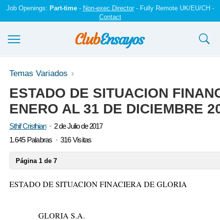
Job Openings:
Part-time
-
Non-exec Director
- Fully Remote UK/EU/CH -
Contact
Ensayos y trabajos
Temas Variados
ESTADO DE SITUACION FINANC
Registrarse
ENERO AL 31 DE DICIEMBRE 20
Iniciar sesión
Sthif Cristhian
2 de Julio de 2017
Contáctenos
1.645 Palabras
316 Visitas
Página 1 de 7
ESTADO DE SITUACION FINACIERA DE GLORIA
GLORIA S.A.