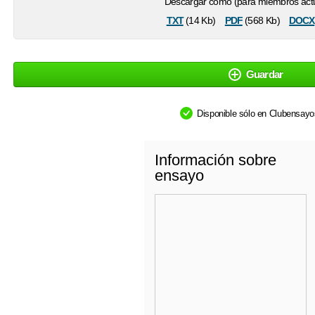
Descargar como (para miembros actu
txt
pdf
docx
(14 Kb)
(568 Kb)
Guardar
Disponible sólo en Clubensay
Información sobre
ensayo