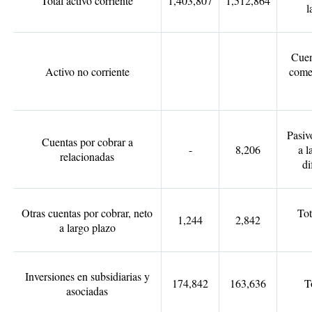
Total activo corriente
1,403,807
1,512,864
l
Cuen
Activo no corriente
comer
Pasiv
Cuentas por cobrar a
-
8,206
a l
relacionadas
di
Otras cuentas por cobrar, neto
Tot
1,244
2,842
a largo plazo
Inversiones en subsidiarias y
174,842
163,636
T
asociadas