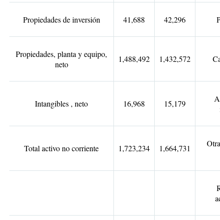
Propiedades de inversión
41,688
42,296
P
Propiedades, planta y equipo,
1,488,492
1,432,572
Ca
neto
A
Intangibles , neto
16,968
15,179
Otra
Total activo no corriente
1,723,234
1,664,731
R
a