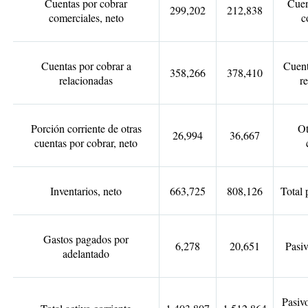
Cuentas por cobrar
Cuen
299,202
212,838
comerciales, neto
c
Cuentas por cobrar a
Cuent
358,266
378,410
relacionadas
r
Porción corriente de otras
Ot
26,994
36,667
cuentas por cobrar, neto
Inventarios, neto
663,725
808,126
Total 
Gastos pagados por
6,278
20,651
Pasiv
adelantado
Pasivo