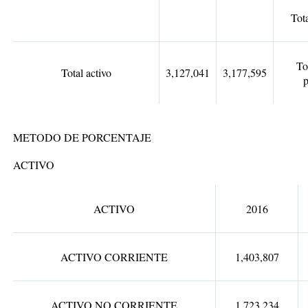
Tot
To
Total activo
3,127,041
3,177,595
p
METODO DE PORCENTAJE
ACTIVO
ACTIVO
2016
ACTIVO CORRIENTE
1,403,807
ACTIVO NO CORRIENTE
1,723,234