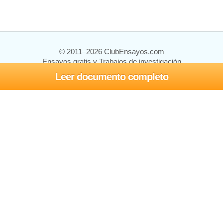
© 2011–2026 ClubEnsayos.com
Ensayos gratis y Trabajos de investigación
Leer documento completo
Ensayos y trabajos
Registrarse
Iniciar sesión
Ayuda
Contáctenos
Mapa del sitio
Política de privacidad
Términos de servicio