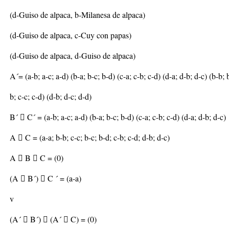
(d-Guiso de alpaca, b-Milanesa de alpaca)
(d-Guiso de alpaca, c-Cuy con papas)
(d-Guiso de alpaca, d-Guiso de alpaca)
A´= (a-b; a-c; a-d) (b-a; b-c; b-d) (c-a; c-b; c-d) (d-a; d-b; d-c) (b-b; 
b; c-c; c-d) (d-b; d-c; d-d)
B´  C´ = (a-b; a-c; a-d) (b-a; b-c; b-d) (c-a; c-b; c-d) (d-a; d-b; d-c)
A  C = (a-a; b-b; c-c; b-c; b-d; c-b; c-d; d-b; d-c)
A  B  C = (0)
(A  B´)  C ´ = (a-a)
v
(A´  B´)  (A´  C) = (0)