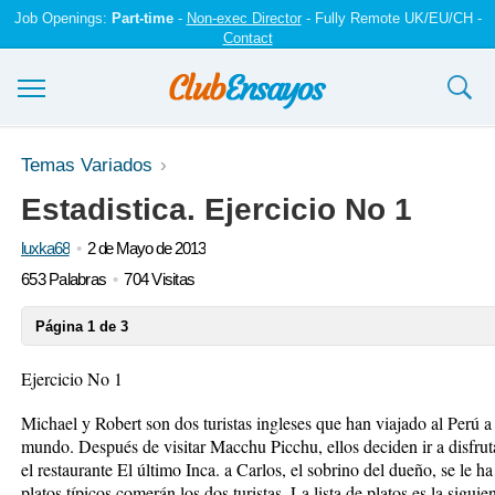
Job Openings:
Part-time
-
Non-exec Director
- Fully Remote UK/EU/CH -
Contact
Ensayos y trabajos
Temas Variados
Estadistica. Ejercicio No 1
Registrarse
luxka68
2 de Mayo de 2013
Iniciar sesión
653 Palabras
704 Visitas
Contáctenos
Página 1 de 3
Ejercicio No 1
Michael y Robert son dos turistas ingleses que han viajado al Perú a 
mundo. Después de visitar Macchu Picchu, ellos deciden ir a disfruta
el restaurante El último Inca. a Carlos, el sobrino del dueño, se le
platos típicos comerán los dos turistas. La lista de platos es la sigui