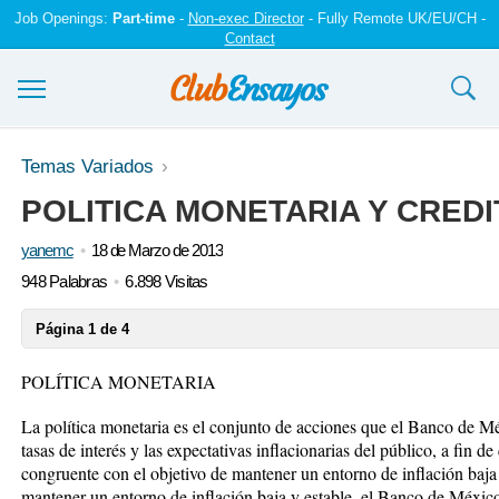
Job Openings:
Part-time
-
Non-exec Director
- Fully Remote UK/EU/CH -
Contact
Ensayos y trabajos
Temas Variados
POLITICA MONETARIA Y CREDI
Registrarse
yanemc
18 de Marzo de 2013
Iniciar sesión
948 Palabras
6.898 Visitas
Contáctenos
Página 1 de 4
POLÍTICA MONETARIA
La política monetaria es el conjunto de acciones que el Banco de Méx
tasas de interés y las expectativas inflacionarias del público, a fin d
congruente con el objetivo de mantener un entorno de inflación baja 
mantener un entorno de inflación baja y estable, el Banco de México