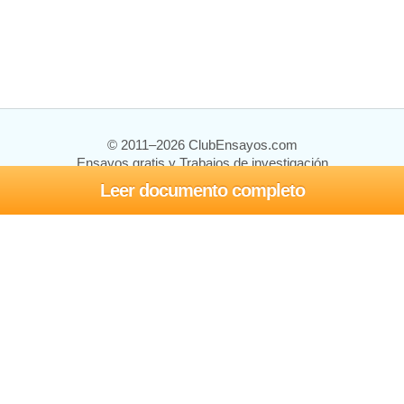
© 2011–2026 ClubEnsayos.com
Ensayos gratis y Trabajos de investigación
Leer documento completo
Ensayos y trabajos
Registrarse
Iniciar sesión
Ayuda
Contáctenos
Mapa del sitio