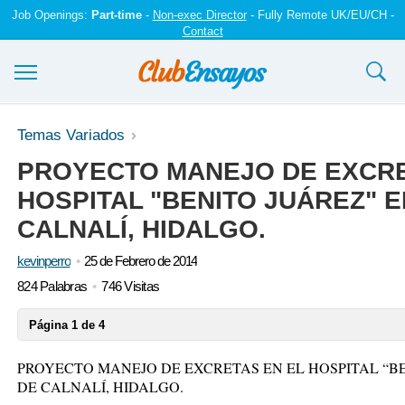
Job Openings:
Part-time
-
Non-exec Director
- Fully Remote UK/EU/CH -
Contact
Ensayos y trabajos
Temas Variados
PROYECTO MANEJO DE EXCRE
Registrarse
HOSPITAL "BENITO JUÁREZ" E
Iniciar sesión
CALNALÍ, HIDALGO.
Contáctenos
kevinperro
25 de Febrero de 2014
824 Palabras
746 Visitas
Página 1 de 4
PROYECTO MANEJO DE EXCRETAS EN EL HOSPITAL “BE
DE CALNALÍ, HIDALGO.