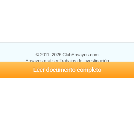
© 2011–2026 ClubEnsayos.com
Ensayos gratis y Trabajos de investigación
Leer documento completo
Ensayos y trabajos
Registrarse
Iniciar sesión
Ayuda
Contáctenos
Mapa del sitio