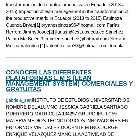
transformación de la matriz productiva en Ecuador (2013 al
2015) Impaction of lean management in the transformation of
the productive matrix in Ecuador (2013 to 2015) Espinoza
Cuenca Bryan[1] bryanespinoza96@hotmail.com Farías
Herrera JimmyJosue[2] jfariash@est.ups.edu.ec Sánchez
Palma Ma.Belén[3] mbelen-sanchez@hotmail.com Serrano
Molina Valentina [4] valentina_sm93@hotmail.com Tomalá
CONOCER LAS DIFERENTES
PLATAFORMAS L M S (LEAN
MANAGEMENT SYSTEM) COMERCIALES Y
GRATUITAS
gabriela_san
INSTITUTO DE ESTUDIOS UNIVERSITARIOS
NOMBRE DEL ALUMNO JESSICA GABRIELA SANTIAGO
GUERRERO MATRÍCULA 134297 GRUPO IEU LC59
MATERIA MEDIOS TECNOLÓGICOS INNOVADORES EN
ENTORNOS VIRTUALES DOCENTE MTRO. JORGE
ENRIQUE VELÁZQUEZ MANCILLA ACTIVIDAD DE