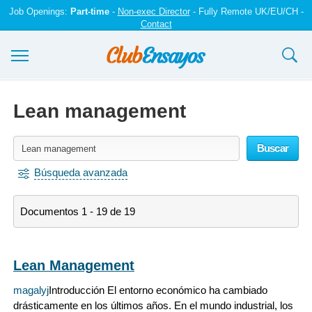
Job Openings:
Part-time
-
Non-exec Director
- Fully Remote UK/EU/CH -
Contact
Ensayos y trabajos
Lean management
Registrarse
Buscar
Iniciar sesión
Búsqueda avanzada
Contáctenos
Documentos 1 - 19 de 19
Lean Management
magalyj
Introducción El entorno económico ha cambiado
drásticamente en los últimos años. En el mundo industrial, los