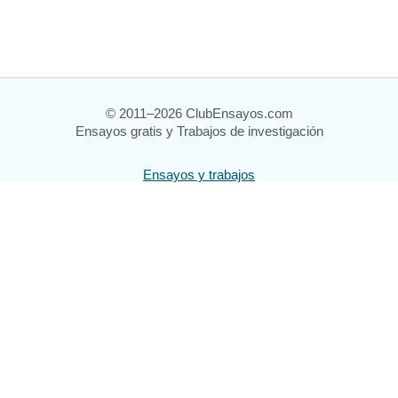
© 2011–2026 ClubEnsayos.com
Ensayos gratis y Trabajos de investigación
Ensayos y trabajos
Registrarse
Iniciar sesión
Ayuda
Contáctenos
Mapa del sitio
Política de privacidad